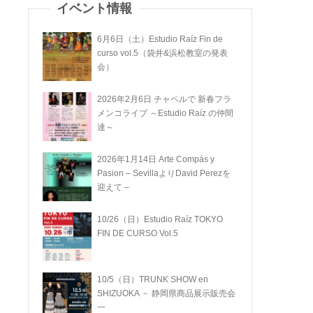
イベント情報
6月6日（土）Estudio Raíz Fin de
curso vol.5（袋井&浜松教室の発表
会）
2026年2月6日 チャペルで 新春フラ
メンコライブ ～Estudio Raíz の仲間
達～
2026年1月14日 Arte Compás y
Pasion – SevillaよりDavid Perezを
迎えて –
10/26（日）Estudio Raíz TOKYO
FIN DE CURSO Vol.5
10/5（日）TRUNK SHOW en
SHIZUOKA － 静岡県商品展示販売会
一