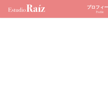
Skip
プロフィ
to
Profile
content